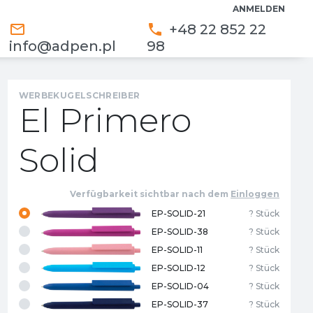
ANMELDEN
mail_outline
phone
+48 22 852 22
info@adpen.pl
98
WERBEKUGELSCHREIBER
El Primero
Solid
Verfügbarkeit sichtbar nach dem
Einloggen
EP-SOLID-21
? Stück
EP-SOLID-38
? Stück
EP-SOLID-11
? Stück
EP-SOLID-12
? Stück
EP-SOLID-04
? Stück
EP-SOLID-37
? Stück