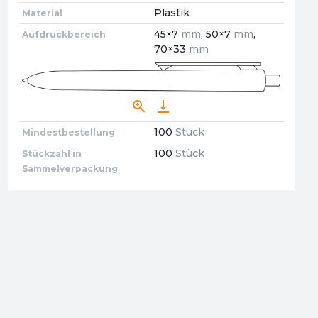
Plastik
Material
45×7
mm
, 50×7
mm
,
Aufdruckbereich
70×33
mm
zoom_in
vertical_align_bottom
100
Stück
Mindestbestellung
100
Stück
Stückzahl in
Sammelverpackung