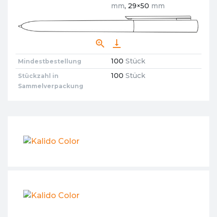
mm
, 29×50
mm
zoom_in
vertical_align_bottom
100
Stück
Mindestbestellung
100
Stück
Stückzahl in
Sammelverpackung